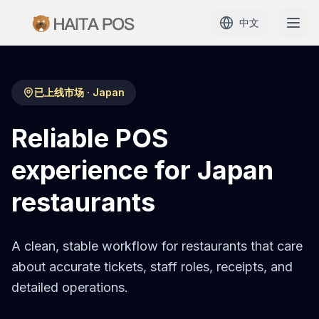
中文
首页
已上线市场
·
Japan
产品
Reliable POS
定价
experience for Japan
restaurants
解决方案
学习
A clean, stable workflow for restaurants that care
about accurate tickets, staff roles, receipts, and
案例
detailed operations.
代理商